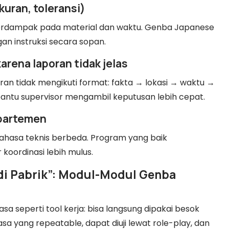
kuran, toleransi)
a berdampak pada material dan waktu. Genba Japanese
an instruksi secara sopan.
arena laporan tidak jelas
an tidak mengikuti format: fakta → lokasi → waktu →
bantu supervisor mengambil keputusan lebih cepat.
epartemen
ahasa teknis berbeda. Program yang baik
 koordinasi lebih mulus.
i di Pabrik”: Modul-Modul Genba
a seperti tool kerja: bisa langsung dipakai besok
sa yang repeatable, dapat diuji lewat role-play, dan