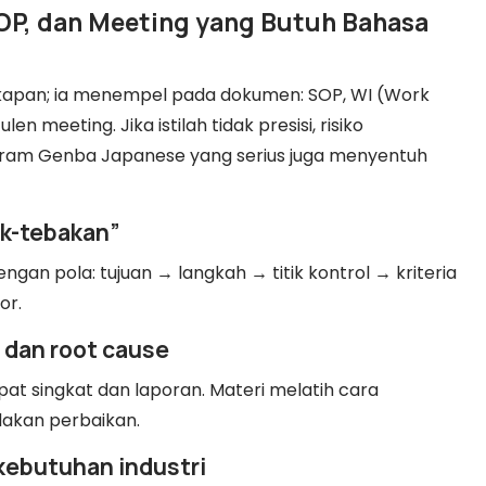
OP, dan Meeting yang Butuh Bahasa
akapan; ia menempel pada dokumen: SOP, WI (Work
len meeting. Jika istilah tidak presisi, risiko
rogram Genba Japanese yang serius juga menyentuh
k-tebakan”
ngan pola: tujuan → langkah → titik kontrol → kriteria
or.
 dan root cause
pat singkat dan laporan. Materi melatih cara
dakan perbaikan.
kebutuhan industri