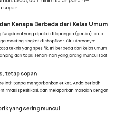
 aman, cepat, dan minim salah paham—
n sopan.
” dan Kenapa Berbeda dari Kelas Umum
ungsional yang dipakai di lapangan (genba): area
ga meeting singkat di shopfloor. Ciri utamanya:
akata teknis yang spesifik. Ini berbeda dari kelas umum
anjang dan topik sehari-hari yang jarang muncul saat
as, tetap sopan
e inti” tanpa mengorbankan etiket. Anda berlatih
konfirmasi spesifikasi, dan melaporkan masalah dengan
brik yang sering muncul