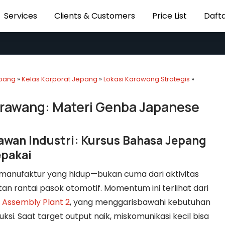
Services
Clients & Customers
Price List
Dafta
epang
»
Kelas Korporat Jepang
»
Lokasi Karawang Strategis
»
rawang: Materi Genba Japanese
wan Industri: Kursus Bahasa Jepang
pakai
manufaktur yang hidup—bukan cuma dari aktivitas
atan rantai pasok otomotif. Momentum ini terlihat dari
 Assembly Plant 2
, yang menggarisbawahi kebutuhan
uksi. Saat target output naik, miskomunikasi kecil bisa