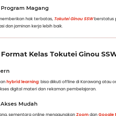
 Program Magang
 memberikan hak terbatas,
Tokutei Ginou SSW
berstatus 
i dan jaminan kerja lebih baik.
 Format Kelas Tokutei Ginou SS
dern
kan
hybrid learning
: bisa diikuti offline di Karawang atau o
ses digital materi dan rekaman pembelajaran.
n Akses Mudah
awang, sementara online menggunakan
Zoom
dan
Google 