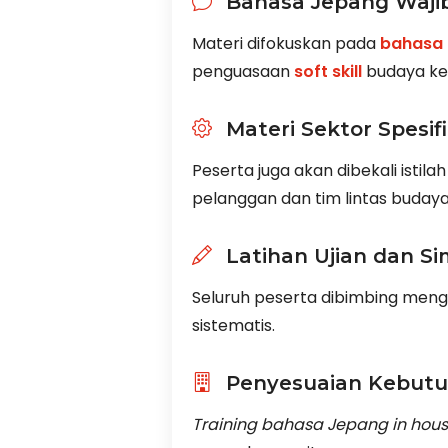
Bahasa Jepang Waji
Materi difokuskan pada
bahasa
penguasaan
soft skill
budaya ke
Materi Sektor Spesif
Peserta juga akan dibekali istil
pelanggan dan tim lintas budaya
Latihan Ujian dan Si
Seluruh peserta dibimbing men
sistematis.
Penyesuaian Kebutu
Training bahasa Jepang in hou