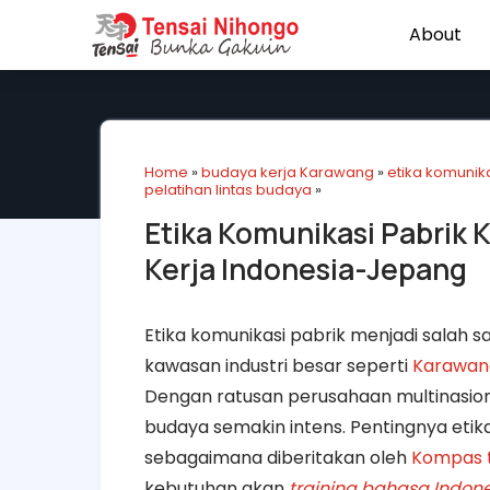
About
Home
»
budaya kerja Karawang
»
etika komunika
pelatihan lintas budaya
»
Etika Komunikasi Pabrik
Kerja Indonesia-Jepang
Etika komunikasi pabrik menjadi salah s
kawasan industri besar seperti
Karawan
Dengan ratusan perusahaan multinasiona
budaya semakin intens. Pentingnya etika
sebagaimana diberitakan oleh
Kompas t
kebutuhan akan
training bahasa Indone