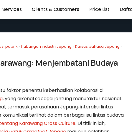
Services
Clients & Customers
Price List
Dafta
si pabrik
»
hubungan industri Jepang
»
Kursus bahasa Jepang
»
 Karawang: Menjembatani Budaya
atu faktor penentu keberhasilan kolaborasi di
g
, yang dikenal sebagai jantung manufaktur nasional.
l, termasuk perusahaan Jepang, interaksi lintas
 komunikasi terlihat dalam berbagai isu lintas budaya
entang Karawang Cross Culture
. Di titik inilah,
sia untuk ekspatriat Jepang
maupun pelatihan