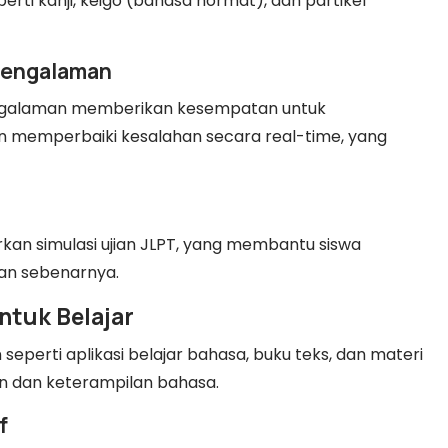
ti kanji, keigo (bahasa hormat), dan partikel
rpengalaman
engalaman memberikan kesempatan untuk
 memperbaiki kesalahan secara real-time, yang
an simulasi ujian JLPT, yang membantu siswa
ian sebenarnya.
ntuk Belajar
erti aplikasi belajar bahasa, buku teks, dan materi
 dan keterampilan bahasa.
f