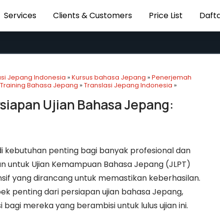
Services
Clients & Customers
Price List
Dafta
asi Jepang Indonesia
»
Kursus bahasa Jepang
»
Penerjemah
Training Bahasa Jepang
»
Translasi Jepang Indonesia
»
ersiapan Ujian Bahasa Jepang:
 kebutuhan penting bagi banyak profesional dan
apan untuk Ujian Kemampuan Bahasa Jepang (JLPT)
sif yang dirancang untuk memastikan keberhasilan.
ek penting dari persiapan ujian bahasa Jepang,
gi mereka yang berambisi untuk lulus ujian ini.